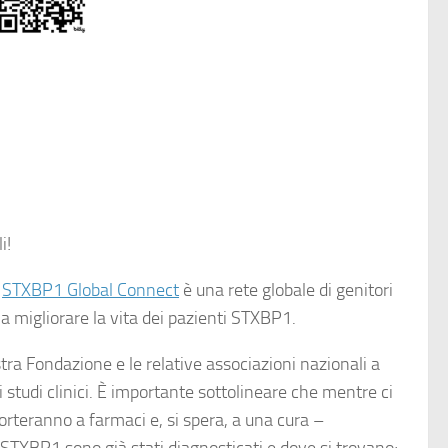
i!
.
STXBP1 Global Connect
è una rete globale di genitori
 a migliorare la vita dei pazienti STXBP1.
tra Fondazione e le relative associazioni nazionali a
li studi clinici. È importante sottolineare che mentre ci
rteranno a farmaci e, si spera, a una cura –
STXBP1 sono già stati diagnosticati e dove si trovano;