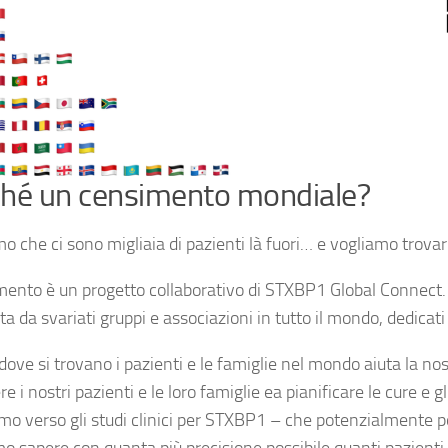
hé un censimento mondiale?
 che ci sono migliaia di pazienti là fuori… e vogliamo trovarl
imento è un progetto collaborativo di STXBP1 Global Connect
 da svariati gruppi e associazioni in tutto il mondo, dedicati
ove si trovano i pazienti e le famiglie nel mondo aiuta la nos
e i nostri pazienti e le loro famiglie ea pianificare le cure e g
o verso gli studi clinici per STXBP1 – che potenzialmente po
o sapere con quanta più precisione possibile quanti pazienti 