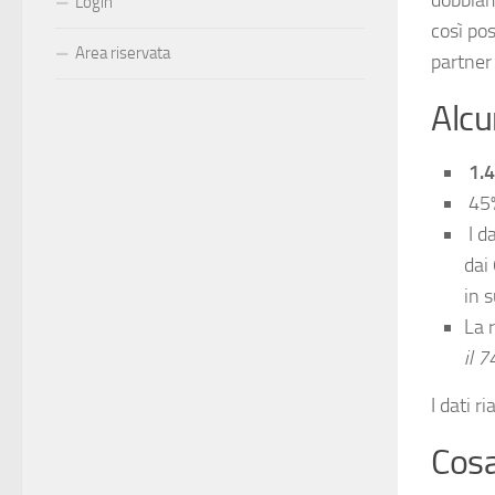
Login
così pos
Area riservata
partner 
Alcu
1.4
45%
I d
dai
in s
La 
il 7
I dati r
Cosa