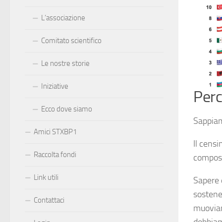
L’associazione
Comitato scientifico
Le nostre storie
Iniziative
Perc
Ecco dove siamo
Sappiamo
Amici STXBP1
Il cens
Raccolta fondi
composta
Link utili
Sapere d
sostener
Contattaci
muoviam
dobbiam