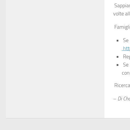
Sappiam
volte al
Famigli
Se 
htt
Regi
Se 
con
Ricerca
–
Di Cha