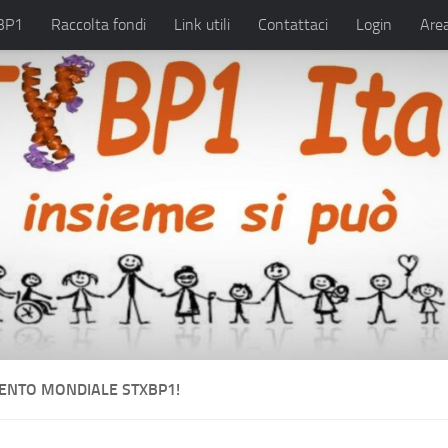
BP1
Raccolta fondi
Link utili
Contattaci
Login
Area
ENTO MONDIALE STXBP1!