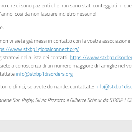
o che ci sono pazienti che non sono stati conteggiati in qu
l’anno, così da non lasciare indietro nessuno!
e,
non vi siete già messi in contatto con la vostra associazione 
ps://www.stxbp1globalconnect.org/
stratevi nella lista dei contatti:
https://www.stxbp1disorders
siete a conoscenza di un numero maggiore di famiglie nel vo
tattate
info@stxbp1disorders.org
tori e clinici, se avete domande, contattate:
info@stxbp1diso
rlene Son Rigby, Silvia Rizzotto e Gilberte Schnur da STXBP1 G