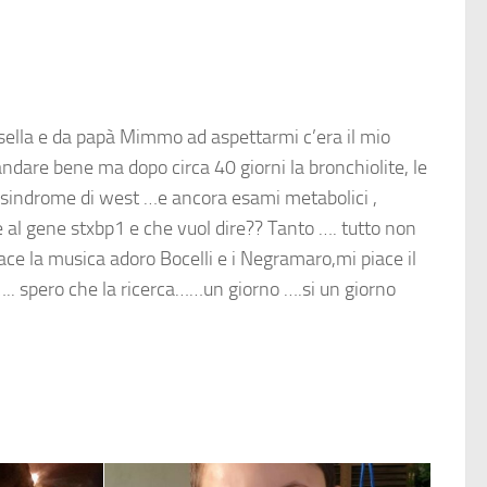
lla e da papà Mimmo ad aspettarmi c’era il mio
andare bene ma dopo circa 40 giorni la bronchiolite, le
osi sindrome di west …e ancora esami metabolici ,
 al gene stxbp1 e che vuol dire?? Tanto …. tutto non
ace la musica adoro Bocelli e i Negramaro,mi piace il
e ….. spero che la ricerca……un giorno ….si un giorno