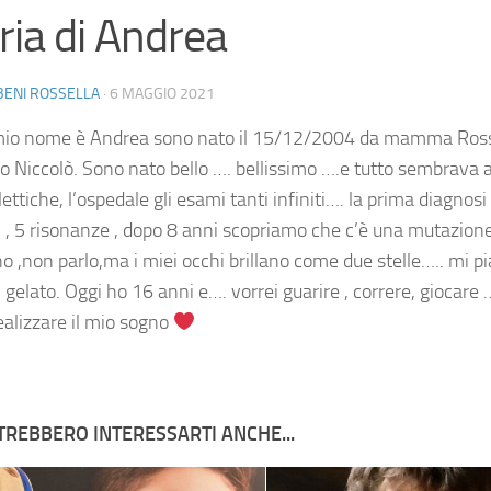
ria di Andrea
BENI ROSSELLA
·
6 MAGGIO 2021
 mio nome è Andrea sono nato il 15/12/2004 da mamma Rosse
no Niccolò. Sono nato bello …. bellissimo ….e tutto sembrava 
ilettiche, l’ospedale gli esami tanti infiniti…. la prima diagn
i , 5 risonanze , dopo 8 anni scopriamo che c’è una mutazione
 ,non parlo,ma i miei occhi brillano come due stelle….. mi pi
l gelato. Oggi ho 16 anni e…. vorrei guarire , correre, giocar
ealizzare il mio sogno
TREBBERO INTERESSARTI ANCHE...