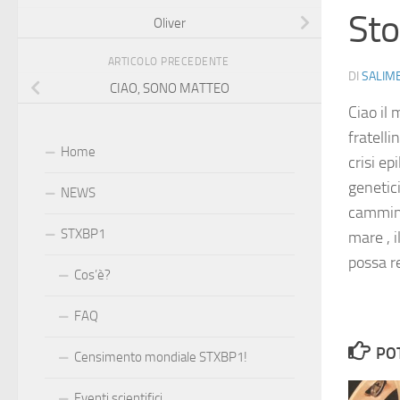
Sto
Oliver
ARTICOLO PRECEDENTE
DI
SALIM
CIAO, SONO MATTEO
Ciao il
fratelli
Home
crisi ep
genetic
NEWS
cammino
STXBP1
mare , i
possa r
Cos’è?
FAQ
PO
Censimento mondiale STXBP1!
Eventi scientifici