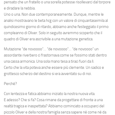
pensato che un fratello o una sorella potesse risollevarci dal torpore
e diradare la nebbia.
Uno o una. Non due contemporaneamente. Dunque, mentre le
analisi mostravano le beta hcg con un valore di cinquantaseimila al
quindicesimo giorno di ritardo, abbiamo anche festeggiato il primo
compleanno di Oliver. Solo in seguito avremmo scoperto che il
quadro di Oliver era ascrivibile a una mutazione genetica.
Mutazione “de novoooo”… “de novoooo”… “de novoooo” un
assordante riverbero ci frastornava come se fossimo stati dentro
una cassa armonica. Una sola mano tesa a tiraci fuori da lì.
Certo che la vita poteva anche essere più clemente. Un sadico e
grottesco scherzo del destino si era avventato su di noi.
Perché?
Con lentezza e fatica abbiamo iniziato la nostra nuova vita.
E adesso? Che si fa? Cosa rimane da progettare di fronte a una
realtà tragica e inaspettata? Abbiamo cominciato a occuparci del
piccolo Oliver e della nostra famiglia senza sapere né come né da