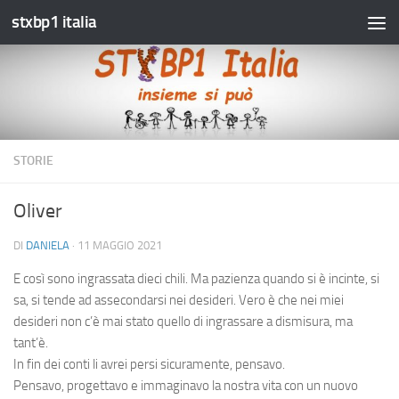
stxbp1 italia
Salta al contenuto
STORIE
Oliver
DI
DANIELA
·
11 MAGGIO 2021
E così sono ingrassata dieci chili. Ma pazienza quando si è incinte, si
sa, si tende ad assecondarsi nei desideri. Vero è che nei miei
desideri non c’è mai stato quello di ingrassare a dismisura, ma
tant’è.
In fin dei conti li avrei persi sicuramente, pensavo.
Pensavo, progettavo e immaginavo la nostra vita con un nuovo