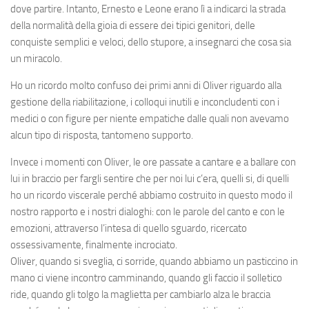
dove partire. Intanto, Ernesto e Leone erano lì a indicarci la strada
della normalità della gioia di essere dei tipici genitori, delle
conquiste semplici e veloci, dello stupore, a insegnarci che cosa sia
un miracolo.
Ho un ricordo molto confuso dei primi anni di Oliver riguardo alla
gestione della riabilitazione, i colloqui inutili e inconcludenti con i
medici o con figure per niente empatiche dalle quali non avevamo
alcun tipo di risposta, tantomeno supporto.
Invece i momenti con Oliver, le ore passate a cantare e a ballare con
lui in braccio per fargli sentire che per noi lui c’era, quelli si, di quelli
ho un ricordo viscerale perché abbiamo costruito in questo modo il
nostro rapporto e i nostri dialoghi: con le parole del canto e con le
emozioni, attraverso l’intesa di quello sguardo, ricercato
ossessivamente, finalmente incrociato.
Oliver, quando si sveglia, ci sorride, quando abbiamo un pasticcino in
mano ci viene incontro camminando, quando gli faccio il solletico
ride, quando gli tolgo la maglietta per cambiarlo alza le braccia